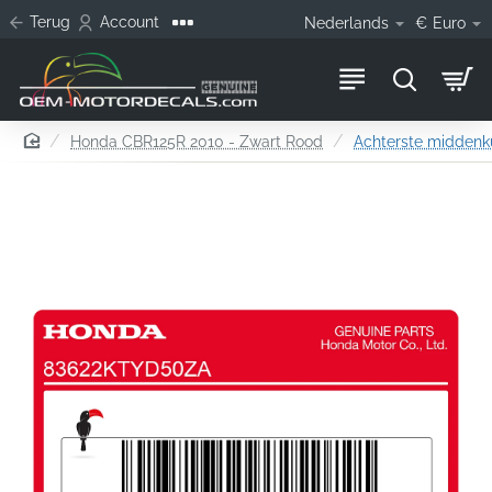
Terug
Account
Nederlands
€
Euro
home
Honda CBR125R 2010 - Zwart Rood
Achterste midden