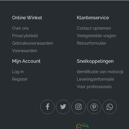
component draagt de exacte identificatie
83622KTYD50ZA, wat het certificeert als een door de
Online Winkel
Klantenservice
fabriek goedgekeurd onderdeel voor uw motorfiets.
Over ons
Contact opnemen
Privacybeleid
Veelgestelde vragen
Onderdeelnummer
83622KTYD50ZA
Gebruiksvoorwaarden
Retourformulier
(MPN)
Voorwaarden
Fabrikant
Honda
Mijn Account
Snelkoppelingen
Log in
Identificatie van motorzijde
Montagelocatie
Achterste middenkuip*
Register
Leveringsinformatie
Voor professionals
Type
Embleem
Materiaal
Vinyl sticker
Het vinden van de juiste grafische sticker van
fabriekskwaliteit is essentieel voor elke liefhebber die