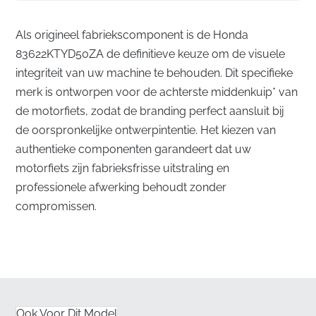
Als origineel fabriekscomponent is de Honda
83622KTYD50ZA de definitieve keuze om de visuele
integriteit van uw machine te behouden. Dit specifieke
merk is ontworpen voor de achterste middenkuip* van
de motorfiets, zodat de branding perfect aansluit bij
de oorspronkelijke ontwerpintentie. Het kiezen van
authentieke componenten garandeert dat uw
motorfiets zijn fabrieksfrisse uitstraling en
professionele afwerking behoudt zonder
compromissen.
Naadloze integratie voor de achterste
middenkuip
✅
Vlakke verzending met bescherming:
We zorgen
ervoor dat uw embleem in stijve, platte verpakking
Ook Voor Dit Model