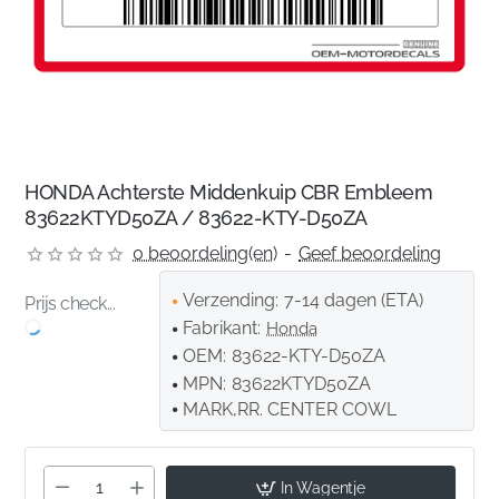
HONDA Achterste Middenkuip CBR Embleem
83622KTYD50ZA / 83622-KTY-D50ZA
0 beoordeling(en)
-
Geef beoordeling
Verzending:
7-14 dagen (ETA)
Prijs check...
Fabrikant:
Honda
OEM:
83622-KTY-D50ZA
MPN:
83622KTYD50ZA
MARK,RR. CENTER COWL
In Wagentje