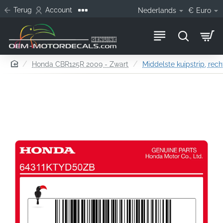
Terug
Account
Nederlands
€
Euro
home
Honda CBR125R 2009 - Zwart
Middelste kuipstrip, rech