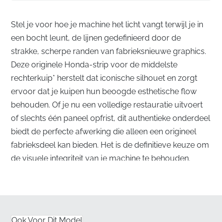
Stel je voor hoe je machine het licht vangt terwijl je in
een bocht leunt, de lijnen gedefinieerd door de
strakke, scherpe randen van fabrieksnieuwe graphics.
Deze originele Honda-strip voor de middelste
rechterkuip* herstelt dat iconische silhouet en zorgt
ervoor dat je kuipen hun beoogde esthetische flow
behouden. Of je nu een volledige restauratie uitvoert
of slechts één paneel opfrist, dit authentieke onderdeel
biedt de perfecte afwerking die alleen een origineel
fabrieksdeel kan bieden. Het is de definitieve keuze om
de visuele integriteit van je machine te behouden.
Superieure Esthetiek voor je Middelste
Rechterkuip
✅
UV-bescherming:
Ontworpen om fel zonlicht te
Ook Voor Dit Model