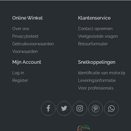
Onderdeelnummer
64311KTYD50ZB
(MPN)
Online Winkel
Klantenservice
Fabrikant
Honda
Over ons
Contact opnemen
Privacybeleid
Veelgestelde vragen
Montagepositie
Middelste rechterkuip*
Gebruiksvoorwaarden
Retourformulier
Voorwaarden
Type
Strip
Mijn Account
Snelkoppelingen
Materiaal
Vinyl sticker
Log in
Identificatie van motorzijde
Register
Leveringsinformatie
Het kiezen van de juiste sticker voor je CBR125R zorgt
Voor professionals
ervoor dat je motorfiets een ware weergave van zijn
erfgoed blijft. Het vervangen van vervaagde of
beschadigde graphics door nieuwe OEM-stickers is de
snelste en meest kosteneffectieve manier om het
uiterlijk van je motorfiets drastisch te transformeren.