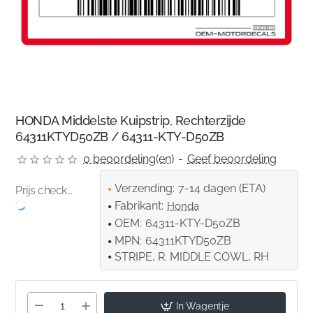
HONDA Middelste Kuipstrip, Rechterzijde
64311KTYD50ZB / 64311-KTY-D50ZB
0 beoordeling(en)
-
Geef beoordeling
Verzending:
7-14 dagen (ETA)
Prijs check...
Fabrikant:
Honda
OEM:
64311-KTY-D50ZB
MPN:
64311KTYD50ZB
STRIPE, R. MIDDLE COWL, RH
In Wagentje