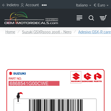
Indietro
Account
Italiano
€
Euro
home
Home
Suzuki GSXR1000 2006 - Nero
Adesivo GSX-R care