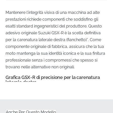
Mantenere l'integrità visiva di una macchina ad alte
prestazioni richiede componenti che soddisfino gli
esatti standard ingegneristici del produttore. Questo
adesivo originale Suzuki GSX-R è la scelta definitiva
per la carenatura laterale destra (fianchetto)*. Come
componente originale di fabbrica, assicura che la tua
moto mantenga la sua identità iconica e la sua finitura
professionale senza i compromessi che spesso si
trovano nelle alternative non originali.
Grafica GSX-R di precisione per la carenatura
laterale destra
✅
Controllo qualità di fabbrica:
Ogni grafica è
prodotta secondo gli stessi rigorosi standard di
ispezione delle parti installate sulla linea di
Anche Per Questo Modello