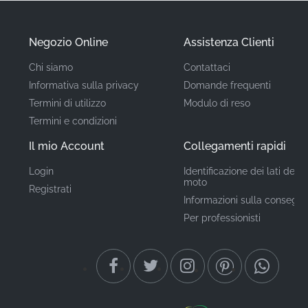
termine e la durata all'esterno.
Negozio Online
Assistenza Clienti
Codice ricambio
68685-41G00-CWE
Chi siamo
Contattaci
(MPN)
Informativa sulla privacy
Domande frequenti
Termini di utilizzo
Modulo di reso
Produttore
Suzuki
Termini e condizioni
Posizione di
Carenatura laterale destra
Il mio Account
Collegamenti rapidi
(Fianchetto)*
montaggio
Login
Identificazione dei lati della
moto
Registrati
Tipo
Grafica / Adesivo
Informazioni sulla consegn
Per professionisti
Materiale
Decalcomania in vinile
Quando installi un adesivo OEM originale, sai con
assoluta certezza che stai montando esattamente ciò
che il produttore ha progettato e approvato per la tua