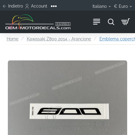
Indietro
Account
Italiano
€
Euro
home
Home
Kawasaki Z800 2014 - Arancione
Emblema coperch