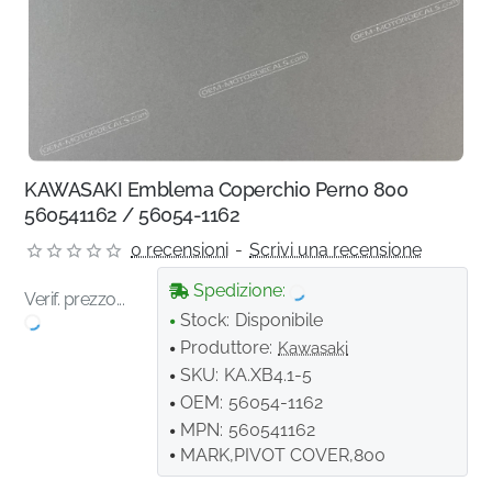
KAWASAKI Emblema Coperchio Perno 800
560541162 / 56054-1162
0 recensioni
-
Scrivi una recensione
Spedizione:
Verif. prezzo...
Stock:
Disponibile
Produttore:
Kawasaki
SKU:
KA.XB4.1-5
OEM:
56054-1162
MPN:
560541162
MARK,PIVOT COVER,800