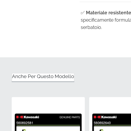
✅
Materiale resistente
specificamente formulat
serbatoio.
✅
Controllo qualità ri
garantire che soddisfi l
✅
Protezione UV:
Le pr
ingiallire, anche dopo 
Anche Per Questo Modello
avverse.
✅
Corrispondenza esatt
garantire una perfetta 
tua moto.
✅
Design sagomato:
Il
curvatura del pannello 