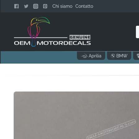
Chi siamo
Contatto
n
Aprilia
BMW
c