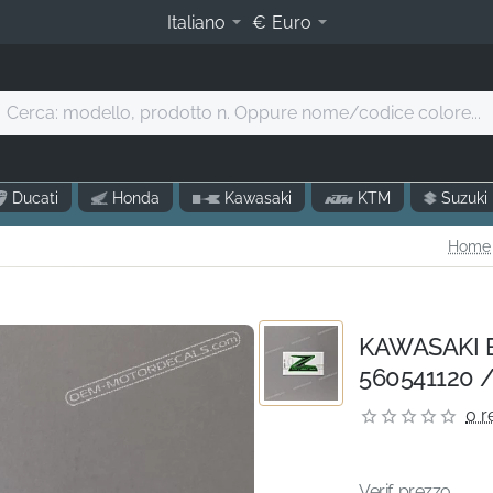
Italiano
€
Euro
Cerca:
modello,
prodotto
.
Ducati
Honda
Kawasaki
KTM
Suzuki
Oppure
nome/codice
Home
olore...
KAWASAKI E
560541120 /
0 r
Verif. prezzo...