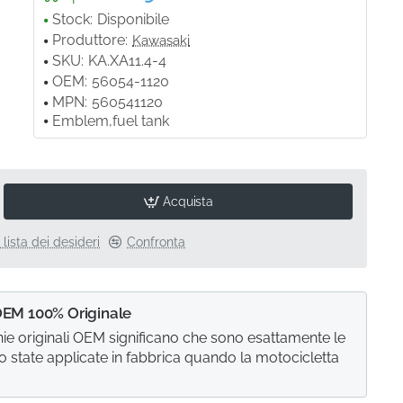
Stock:
Disponibile
Produttore:
Kawasaki
SKU:
KA.XA11.4-4
OEM:
56054-1120
MPN:
560541120
Emblem,fuel tank
Acquista
 lista dei desideri
Confronta
OEM 100% Originale
e originali OEM significano che sono esattamente le
o state applicate in fabbrica quando la motocicletta