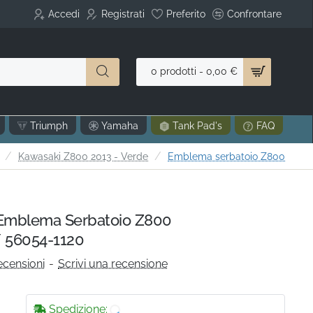
Accedi
Registrati
Preferito
Confrontare
0 prodotti - 0,00 €
Triumph
Yamaha
Tank Pad's
FAQ
home
Kawasaki Z800 2013 - Verde
Emblema serbatoio Z800
mblema Serbatoio Z800
 56054-1120
ecensioni
-
Scrivi una recensione
Spedizione: