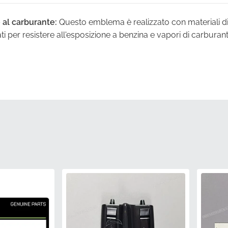
 al carburante:
Questo emblema è realizzato con materiali di 
i per resistere all'esposizione a benzina e vapori di carburan
goroso:
Ogni componente è sottoposto a un'ispezione di fabbr
e tolleranze esatte richieste dagli standard di produzione Kaw
oprietà avanzate resistenti ai raggi UV impediscono allo ste
un'esposizione prolungata alla luce solare diretta e a condizi
a dei colori:
Prodotto utilizzando set di inchiostri specificati
corrispondenza tonale con lo schema di verniciatura originale
 supporto adesivo e la flessibilità del materiale sono progettat
del serbatoio per un aspetto uniforme, come se fosse installat