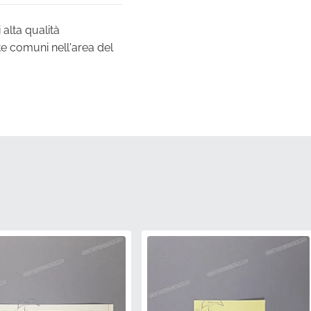
alta qualità
te comuni nell'area del
ica rigorosa per
asaki.
mma di sbiadire o
oni meteorologiche
 dalla fabbrica per
 del produttore della
i per seguire la precisa
o in fabbrica.