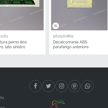
1161
560520869
tura perno 800
Decalcomania ABS
o, lato sinistro
parafango anteriore
eccezionale della sua
e progetto da garage per
Aderendo alle specifiche
he definiscono la serie
lla
egna