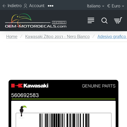
Indietro
Account
Italiano
€
Euro
home
Home
Kawasaki Z800 2013 - Nero Bianco
Adesivo grafico 