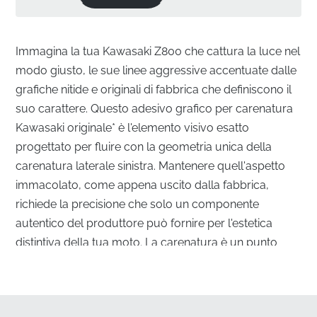
Immagina la tua Kawasaki Z800 che cattura la luce nel
modo giusto, le sue linee aggressive accentuate dalle
grafiche nitide e originali di fabbrica che definiscono il
suo carattere. Questo adesivo grafico per carenatura
Kawasaki originale* è l'elemento visivo esatto
progettato per fluire con la geometria unica della
carenatura laterale sinistra. Mantenere quell'aspetto
immacolato, come appena uscito dalla fabbrica,
richiede la precisione che solo un componente
autentico del produttore può fornire per l'estetica
distintiva della tua moto. La carenatura è un punto
focale della postura muscolosa della Z800, e questo
adesivo specifico assicura che quel peso visivo
rimanga equilibrato e fedele al design originale.