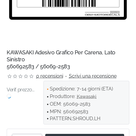
KAWASAKI Adesivo Grafico Per Carena, Lato
Sinistro
560692583 / 56069-2583
0 recensioni
-
Scrivi una recensione
Spedizione:
7-14 giorni (ETA)
Verif. prezzo...
Produttore:
Kawasaki
OEM:
56069-2583
MPN:
560692583
PATTERN,SHROUD,LH