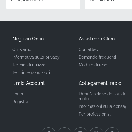
confezione originale del produttore per garantire che
la grafica rimanga intatta fino a quando non si è pronti
ad applicarla.
Numero Parte
Negozio Online
Assistenza Clienti
86650KTYD70ZA
(MPN)
Chi siamo
Contattaci
Informativa sulla privacy
Domande frequenti
Produttore
Honda
Termini di utilizzo
Modulo di reso
Termini e condizioni
Posizione di
Copertura serbatoio*
Montaggio
Il mio Account
Collegamenti rapidi
Login
Identificazione dei lati della
Tipo
Adesivo Logo
moto
Registrati
Informazioni sulla consegn
Materiale
Adesivo in vinile
Per professionisti
Quando scegli questa autentica grafica