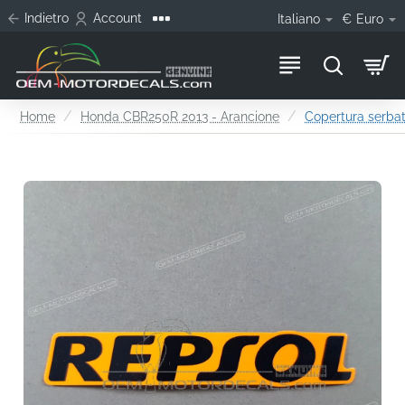
Indietro
Account
Italiano
€
Euro
home
Home
Honda CBR250R 2013 - Arancione
Copertura serbat