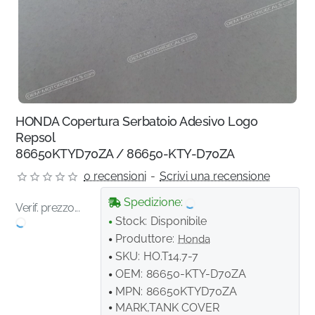
HONDA Copertura Serbatoio Adesivo Logo
Repsol
86650KTYD70ZA / 86650-KTY-D70ZA
0 recensioni
-
Scrivi una recensione
Spedizione:
Verif. prezzo...
Stock:
Disponibile
Produttore:
Honda
SKU:
HO.T14.7-7
OEM:
86650-KTY-D70ZA
MPN:
86650KTYD70ZA
MARK,TANK COVER