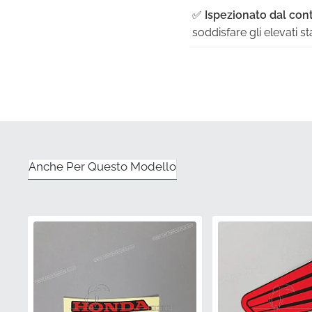
✅
Ispezionato dal cont
soddisfare gli elevati st
✅
Confezione original
assicurando che rimang
✅
Taglio di precisione 
matrici utilizzate duran
✅
Garanzia di qualità 
Anche Per Questo Modello
dall'impegno del marchio
✅
Colori abbinati alle 
armonizzarsi perfettame
continuità.
Codice articolo (MPN