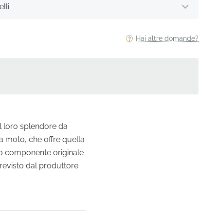
lli
Hai altre domande?
al loro splendore da
la moto, che offre quella
sto componente originale
revisto dal produttore