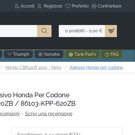
Accedi
Registrati
Preferito
Confrontare
0 prodotti - 0,00 €
Triumph
Yamaha
Tank Pad's
FAQ
ome
Honda CBR125R 2015 - Nero
Adesivo Honda per codone
ivo Honda Per Codone
0ZB / 86103-KPP-620ZB
ecensioni
-
Scrivi una recensione
Spedizione:
7-14 giorni (ETA)