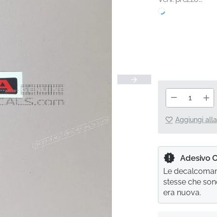
Aggiungi alla
Adesivo 
Le decalcomani
stesse che son
era nuova.