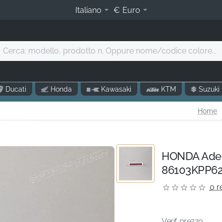
Italiano
€
Euro
Cerca:
modello,
prodotto
.
Ducati
Honda
Kawasaki
KTM
Suzuki
Oppure
nome/codice
h
Home
olore...
HONDA Ades
86103KPP62
0 r
Verif. prezzo...