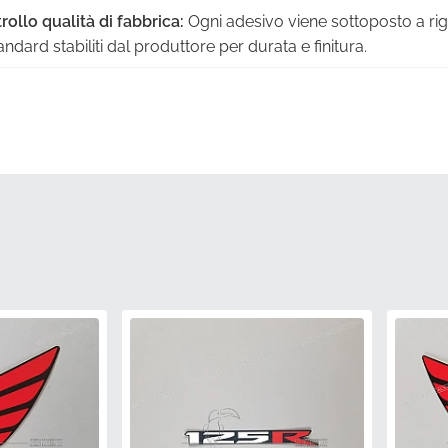
rollo qualità di fabbrica:
Ogni adesivo viene sottoposto a rig
andard stabiliti dal produttore per durata e finitura.
e del produttore:
Ricevi il tuo pezzo nella sua custodia protet
a impeccabile fino al momento dell'applicazione.
da attrezzature di fabbrica originali:
Questa grafica è prodott
te la produzione iniziale della motocicletta.
del produttore:
Stai tranquillo sapendo che questo compone
 ufficiale per l'eccellenza e le prestazioni a lungo termine.
specifiche di verniciatura di fabbrica:
Gli inchiostri utilizzati 
nte con la carrozzeria esistente per una transizione visiva se
)
86103KPP620ZB