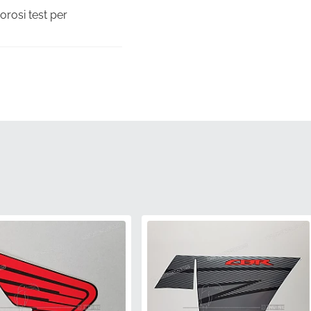
orosi test per
tiva autentica,
a utilizzando le stesse
nte è supportato
sono calibrati per
nza soluzione di