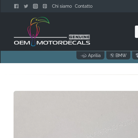
Chi siamo
Contatto
n
Aprilia
BMW
c