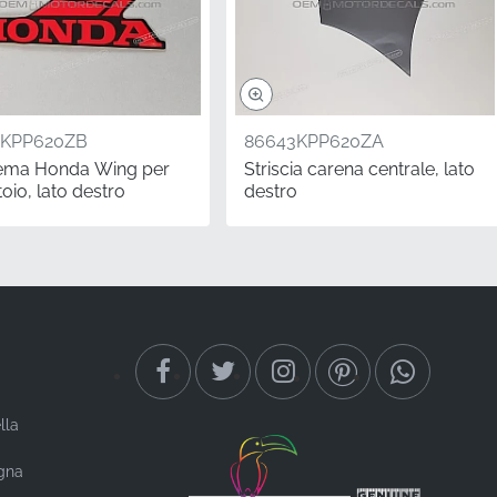
4KPP620ZB
86643KPP620ZA
ma Honda Wing per
Striscia carena centrale, lato
oio, lato destro
destro
la sua sensazione
 poiché questi materiali
desivo originale di
e per i motociclisti che
lla
 sezione posteriore,
egna