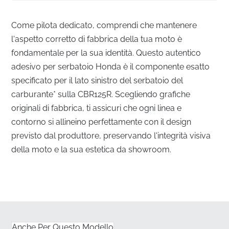
Come pilota dedicato, comprendi che mantenere
l'aspetto corretto di fabbrica della tua moto è
fondamentale per la sua identità. Questo autentico
adesivo per serbatoio Honda è il componente esatto
specificato per il lato sinistro del serbatoio del
carburante* sulla CBR125R. Scegliendo grafiche
originali di fabbrica, ti assicuri che ogni linea e
contorno si allineino perfettamente con il design
previsto dal produttore, preservando l'integrità visiva
della moto e la sua estetica da showroom.
Ingegneria di precisione per il lato sinistro del
serbatoio
✅
Resistenza ai vapori di carburante:
Questo vinile
specifico è progettato per resistere all'esposizione a
Anche Per Questo Modello