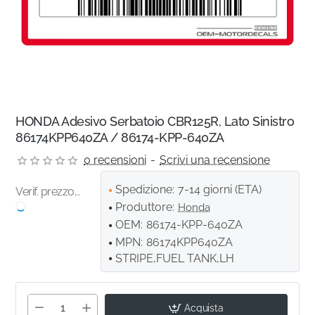
HONDA Adesivo Serbatoio CBR125R, Lato Sinistro
86174KPP640ZA / 86174-KPP-640ZA
0 recensioni
-
Scrivi una recensione
Spedizione:
7-14 giorni (ETA)
Verif. prezzo...
Produttore:
Honda
OEM:
86174-KPP-640ZA
MPN:
86174KPP640ZA
STRIPE,FUEL TANK,LH
Acquista