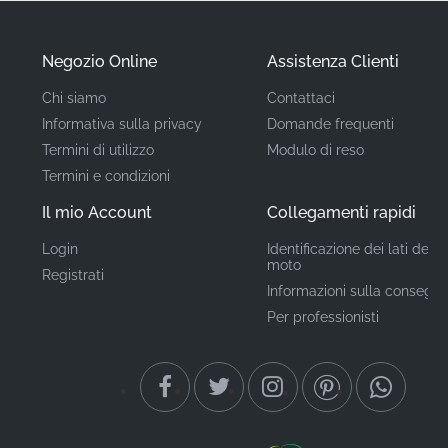
qualità del produttore per una durata e un'adesione
durature.
Negozio Online
Assistenza Clienti
Chi siamo
Contattaci
Codice Articolo
86174KPP640ZA
Informativa sulla privacy
Domande frequenti
(MPN)
Termini di utilizzo
Modulo di reso
Termini e condizioni
Produttore
Honda
Il mio Account
Collegamenti rapidi
Posizione di
serbatoio carburante, lato
Login
Identificazione dei lati della
sinistro*
montaggio
moto
Registrati
Informazioni sulla consegn
Tipo
Adesivo
Per professionisti
Materiale
Adesivo in vinile
L'utilizzo di grafiche originali di fabbrica è una chiara
dichiarazione di orgoglio di proprietà, dimostrando