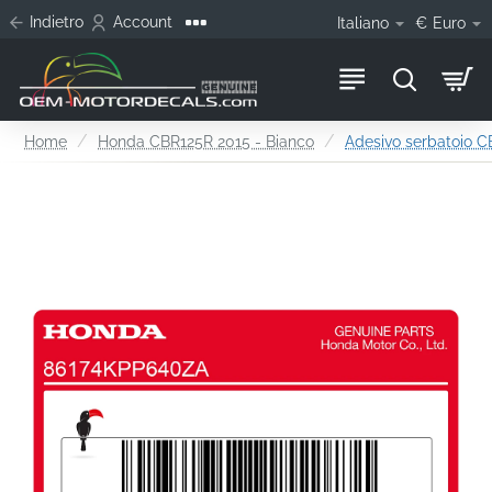
Indietro
Account
Italiano
€
Euro
home
Home
Honda CBR125R 2015 - Bianco
Adesivo serbatoio CB