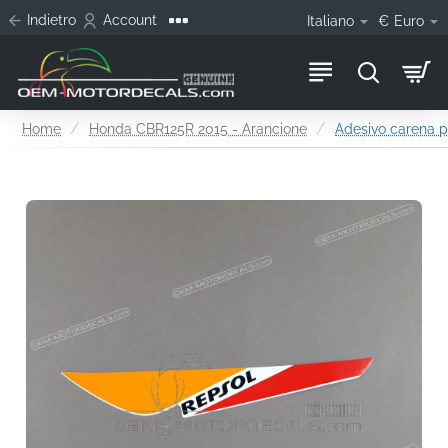
Indietro
Account
Italiano
€
Euro
home
Home
Honda CBR125R 2015 - Arancione
Adesivo carena pos