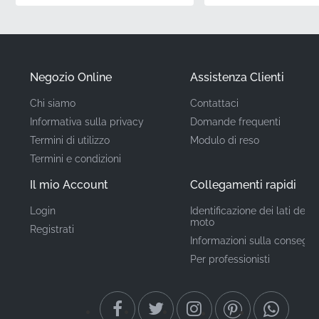
✅
Protezione UV:
Le proprietà avanzate del materiale
garantiscono che il vinile rimanga vibrante e resista
allo sbiadimento, anche dopo un'esposizione
prolungata alla luce solare diretta.
Negozio Online
Assistenza Clienti
Chi siamo
Contattaci
Codice Articolo
86643KPPT30ZA
Informativa sulla privacy
Domande frequenti
(MPN)
Termini di utilizzo
Modulo di reso
Termini e condizioni
Produttore
Honda
Il mio Account
Collegamenti rapidi
Posizione di
carenatura centrale
Login
Identificazione dei lati della
destra*
montaggio
moto
Registrati
Informazioni sulla consegn
Tipo
Adesivo
Per professionisti
Materiale
adesivo in vinile