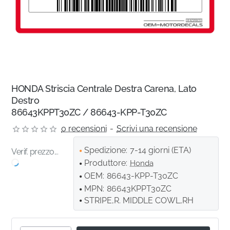
HONDA Striscia Centrale Destra Carena, Lato
Destro
86643KPPT30ZC / 86643-KPP-T30ZC
0 recensioni
-
Scrivi una recensione
Spedizione:
7-14 giorni (ETA)
Verif. prezzo...
Produttore:
Honda
OEM:
86643-KPP-T30ZC
MPN:
86643KPPT30ZC
STRIPE,R. MIDDLE COWL,RH