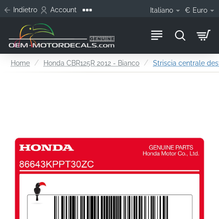
Indietro
Account
Italiano
€
Euro
home
Home
Honda CBR125R 2012 - Bianco
Striscia centrale des