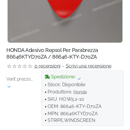
HONDA Adesivo Repsol Per Parabrezza
86646KTYD70ZA / 86646-KTY-D70ZA
0 recensioni
-
Scrivi una recensione
Spedizione:
Verif. prezzo...
Stock:
Disponibile
Produttore:
Honda
SKU:
HO.W5.2-10
OEM:
86646-KTY-D70ZA
MPN:
86646KTYD70ZA
STRIPE,WINDSCREEN