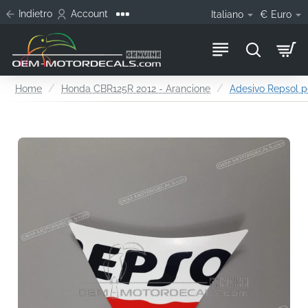
Indietro
Account
Italiano
€
Euro
home
Home
Honda CBR125R 2012 - Arancione
Adesivo Repsol p