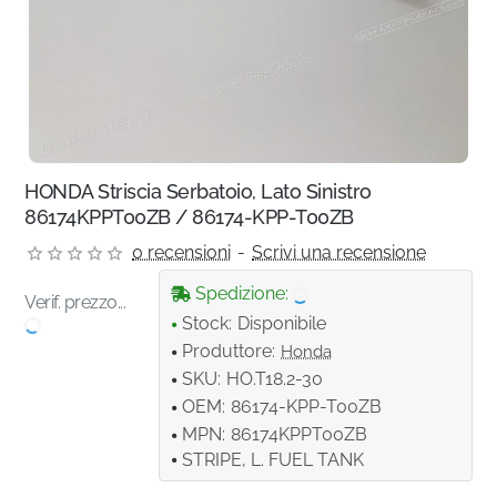
HONDA Striscia Serbatoio, Lato Sinistro
86174KPPT00ZB / 86174-KPP-T00ZB
0 recensioni
-
Scrivi una recensione
Spedizione:
Verif. prezzo...
Stock:
Disponibile
Produttore:
Honda
SKU:
HO.T18.2-30
OEM:
86174-KPP-T00ZB
MPN:
86174KPPT00ZB
STRIPE, L. FUEL TANK