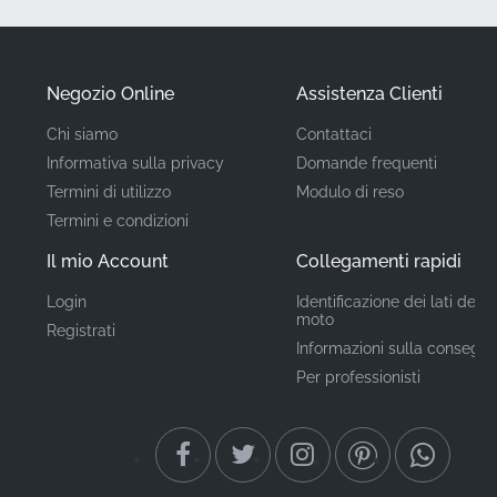
OEM originale riporta l'identificativo esatto
83622KTYD50ZA, certificandolo come pezzo
approvato dalla fabbrica per la vostra motocicletta.
Negozio Online
Assistenza Clienti
Chi siamo
Contattaci
Codice articolo
83622KTYD50ZA
Informativa sulla privacy
Domande frequenti
(MPN)
Termini di utilizzo
Modulo di reso
Termini e condizioni
Produttore
Honda
Il mio Account
Collegamenti rapidi
Posizione di
Carena centrale
Login
Identificazione dei lati della
posteriore*
montaggio
moto
Registrati
Informazioni sulla consegn
Tipo
Emblema
Per professionisti
Materiale
Adesivo in vinile
Trovare la grafica giusta di qualità di fabbrica è