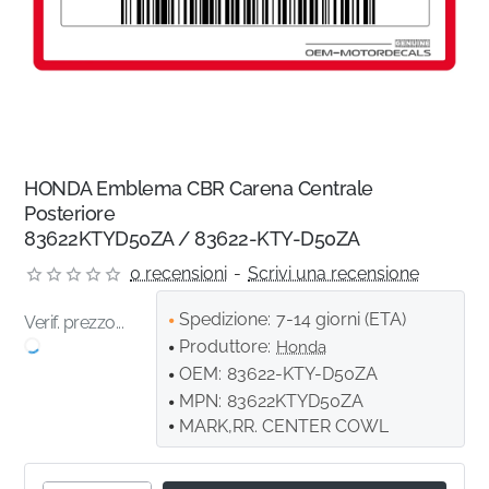
HONDA Emblema CBR Carena Centrale
Posteriore
83622KTYD50ZA / 83622-KTY-D50ZA
0 recensioni
-
Scrivi una recensione
Spedizione:
7-14 giorni (ETA)
Verif. prezzo...
Produttore:
Honda
OEM:
83622-KTY-D50ZA
MPN:
83622KTYD50ZA
MARK,RR. CENTER COWL