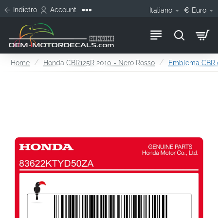
Indietro
Account
Italiano
€
Euro
home
Home
Honda CBR125R 2010 - Nero Rosso
Emblema CBR ca