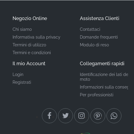
accurate al 100% rispetto al design originale.
Negozio Online
Assistenza Clienti
Codice articolo
64421KTYD50ZA
(MPN)
Chi siamo
Contattaci
Informativa sulla privacy
Domande frequenti
Produttore
Honda
Termini di utilizzo
Modulo di reso
Termini e condizioni
Posizione di
Sottocarena sinistro*
Il mio Account
Collegamenti rapidi
montaggio
Login
Identificazione dei lati della
Tipo
Striscia
moto
Registrati
Informazioni sulla consegn
Materiale
Adesivo in vinile
Per professionisti
Scegliere componenti autentici come questo adesivo
Honda dimostra un vero orgoglio di possesso,
mostrando il tuo impegno a utilizzare le stesse parti di