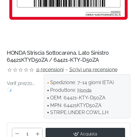
HONDA Striscia Sottocarena, Lato Sinistro
64421KTYD50ZA / 64421-KTY-D50ZA
0 recensioni
-
Scrivi una recensione
Spedizione:
7-14 giorni (ETA)
Verif. prezzo...
Produttore:
Honda
OEM:
64421-KTY-D50ZA
MPN:
64421KTYD50ZA
STRIPE,UNDER COWL,LH
Acquista