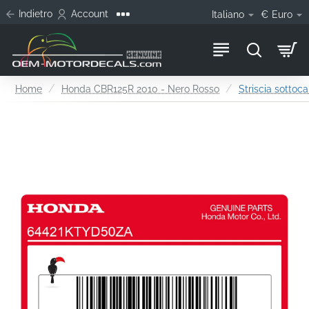
Indietro
Account
Italiano
€
Euro
home
Home
Honda CBR125R 2010 - Nero Rosso
Striscia sottoca