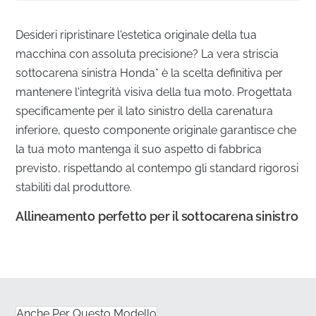
Desideri ripristinare l'estetica originale della tua
macchina con assoluta precisione? La vera striscia
sottocarena sinistra Honda* è la scelta definitiva per
mantenere l'integrità visiva della tua moto. Progettata
specificamente per il lato sinistro della carenatura
inferiore, questo componente originale garantisce che
la tua moto mantenga il suo aspetto di fabbrica
previsto, rispettando al contempo gli standard rigorosi
stabiliti dal produttore.
Allineamento perfetto per il sottocarena sinistro
✅
Confezione originale del produttore:
Ogni striscia
arriva nella sua custodia protettiva ufficiale per
garantire che l'adesivo e il vinile rimangano intatti fino
all'applicazione.
Anche Per Questo Modello