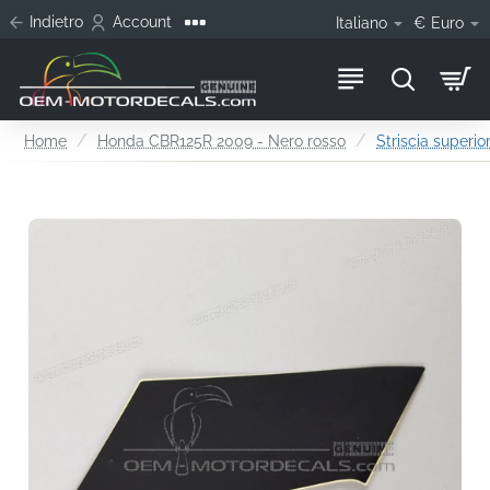
Indietro
Account
Italiano
€
Euro
home
Home
Honda CBR125R 2009 - Nero rosso
Striscia superio