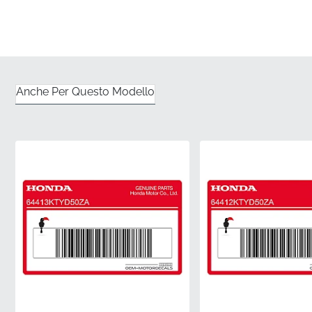
Ingegneria di precisione per la carena anteriore
superiore destra
✅
Vestibilità Sagomata:
Questa grafica è
ingegnerizzata specificamente per seguire le
Anche Per Questo Modello
complesse curve tridimensionali della sezione
superiore della carena senza sollevarsi.
✅
Precisione del Colore:
Prodotta utilizzando
formulazioni di inchiostro proprietarie che si allineano
perfettamente con le specifiche originali della vernice
di fabbrica per un look omogeneo.
✅
Garanzia di Qualità:
Ogni singola striscia viene
sottoposta a rigorosi controlli di fabbrica per garantire
la consistenza dell'adesivo e la perfezione da bordo a
bordo.
✅
Soddisfazione Autentica:
Scegliere pezzi originali