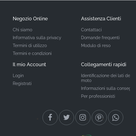
non originali.
Negozio Online
Assistenza Clienti
Codice ricambio
83710KWF950ZA
(MPN)
Chi siamo
Contattaci
Informativa sulla privacy
Domande frequenti
Produttore
Honda
Termini di utilizzo
Modulo di reso
Termini e condizioni
Posizione di
Fiancata sinistra*
Il mio Account
Collegamenti rapidi
montaggio
Login
Identificazione dei lati della
Tipo
Adesivo / Marchio
moto
Registrati
Informazioni sulla consegn
Materiale
Vinile adesivo
Per professionisti
Trovare la grafica corretta di qualità industriale è
essenziale per mantenere l'integrità e il valore della tua
moto. Questo emblema adesivo originale è perfetto