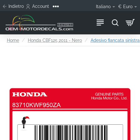
Indietro
Account
Italiano
€
Euro
home
Home
Honda CBF125 2011 - Nero
Adesivo fiancata sinistr