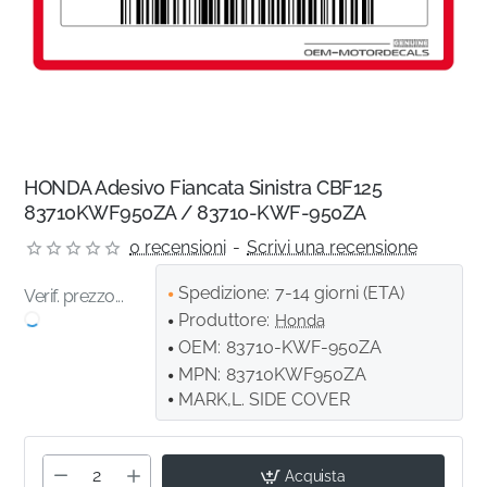
HONDA Adesivo Fiancata Sinistra CBF125
83710KWF950ZA / 83710-KWF-950ZA
0 recensioni
-
Scrivi una recensione
Spedizione:
7-14 giorni (ETA)
Verif. prezzo...
Produttore:
Honda
OEM:
83710-KWF-950ZA
MPN:
83710KWF950ZA
MARK,L. SIDE COVER
Acquista