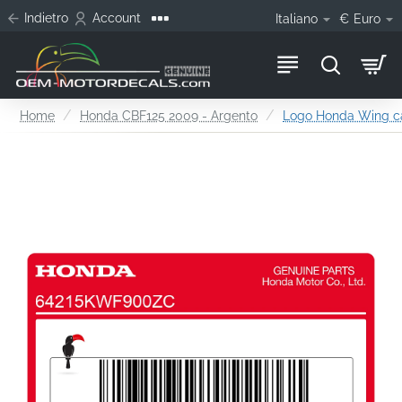
Indietro
Account
Italiano
€
Euro
home
Home
Honda CBF125 2009 - Argento
Logo Honda Wing car