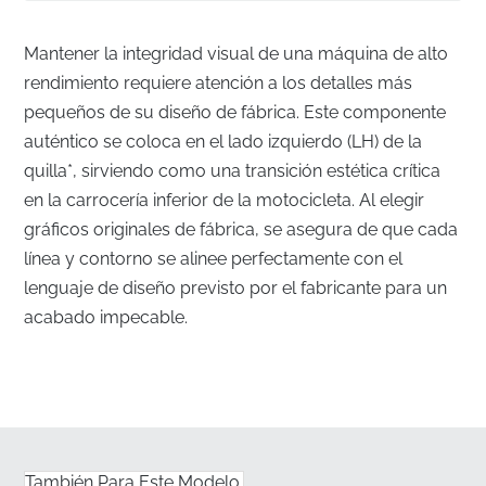
Mantener la integridad visual de una máquina de alto
rendimiento requiere atención a los detalles más
pequeños de su diseño de fábrica. Este componente
auténtico se coloca en el lado izquierdo (LH) de la
quilla*, sirviendo como una transición estética crítica
en la carrocería inferior de la motocicleta. Al elegir
gráficos originales de fábrica, se asegura de que cada
línea y contorno se alinee perfectamente con el
lenguaje de diseño previsto por el fabricante para un
acabado impecable.
Alineación correcta de fábrica para la quilla
izquierda
✅
Corte de precisión con moldes originales:
Cada
franja se produce utilizando los moldes originales del
También Para Este Modelo.