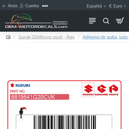
Atrás
Cuenta
Español
€
Euro
home
Suzuki GSXR1000 2006 - Rojo
Adhesivo de quilla, lado