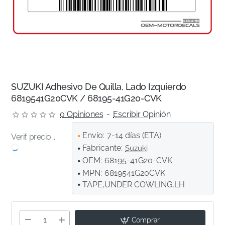
SUZUKI Adhesivo De Quilla, Lado Izquierdo
6819541G20CVK / 68195-41G20-CVK
0 Opiniones
-
Escribir Opinión
Envío:
7-14 días (ETA)
Verif. precio...
Fabricante:
Suzuki
OEM:
68195-41G20-CVK
MPN:
6819541G20CVK
TAPE,UNDER COWLING,LH
Comprar