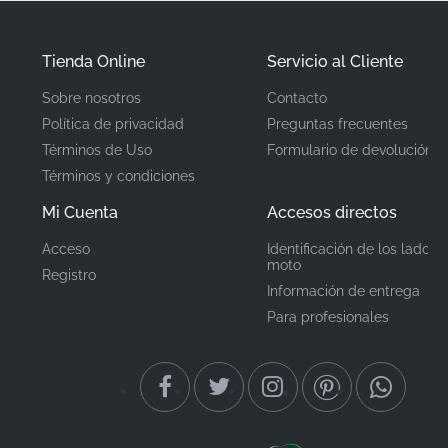
está respaldado por los estrictos estándares de
control de calidad del fabricante, lo que brinda
Tienda Online
Servicio al Cliente
tranquilidad respecto a la adherencia y durabilidad a
largo plazo.
Sobre nosotros
Contacto
Política de privacidad
Preguntas frecuentes
Términos de Uso
Formulario de devolución
Número de pieza
68195-41G20-CVK
Términos y condiciones
(MPN)
Mi Cuenta
Accesos directos
Fabricante
Suzuki
Acceso
Identificación de los lados 
moto
Registro
Ubicación de
Quilla / Carenado inferior
Información de entrega
(Lado izquierdo)*
montaje
Para profesionales
Tipo
Franja gráfica / Adhesivo
Material
Calcomanía de vinilo