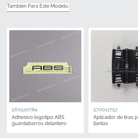
Integración Gráfica Auténtica del Carenado
También Para Este Modelo.
Lateral Izquierdo
✅
Manipulación Profesional:
Para asegurar que el
vinilo permanezca perfectamente plano y listo para su
aplicación, este componente se envía en un embalaje
rígido que evita cualquier doblado o enrollado
durante el transporte.
✅
Coincidencia Exacta de Color:
Esta pegatina se
produce utilizando las formulaciones de tinta
patentadas del fabricante para asegurar que se
integre perfectamente con la carrocería y la pintura
de fábrica existentes.
560520784
570011752
✅
Herramientas Originales:
Cada borde se corta con
Adhesivo logotipo ABS
Aplicador de tiras 
precisión utilizando las mismas matrices de fábrica
guardabarros delantero
llantas
que se usan para las pegatinas de una motocicleta
nueva, garantizando un ajuste perfecto al contorno