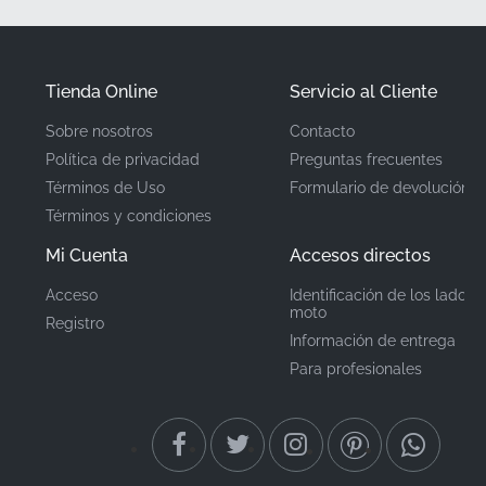
del panel.
✅
Garantía del Fabricante:
Esta pieza genuina está
Tienda Online
Servicio al Cliente
respaldada por la garantía de calidad de Kawasaki,
brindando tranquilidad en cuanto a la longevidad del
Sobre nosotros
Contacto
adhesivo y la durabilidad del material bajo diversas
Política de privacidad
Preguntas frecuentes
condiciones de conducción.
Términos de Uso
Formulario de devolución
Términos y condiciones
✅
Distribución Oficial:
Suministrado directamente a
través de canales autorizados, se le garantiza un
Mi Cuenta
Accesos directos
artículo nuevo de fábrica que ha sido almacenado en
Acceso
Identificación de los lados 
condiciones controladas de clima para preservar la
moto
Registro
integridad del adhesivo.
Información de entrega
Para profesionales
Número de Pieza
560692583
(MPN)
Fabricante
Kawasaki