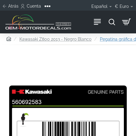
Atrás
Cuenta
Español
€
Euro
home
Kawasaki Z800 2013 - Negro Blanco
Pegatina gráfica 