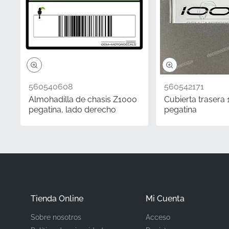
Fabricante
Ubicación de Montaj
Tipo
560540608
560542171
Material
Almohadilla de chasis Z1000
Cubierta trasera
pegatina, lado derecho
pegatina
Cuando se trata de ma
diferencia. No hay nada
salió de fábrica, y esta
asegura un ajuste perfe
requerida para una durab
Tienda Online
Mi Cuenta
¿Sabías que?
Sobre nosotros
Acceso
Orientación Lateral Es