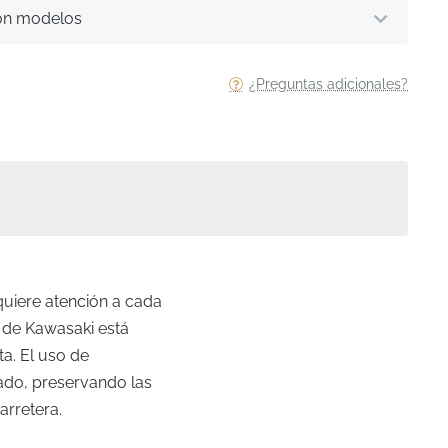
on modelos
¿Preguntas adicionales?
quiere atención a cada
l de Kawasaki está
a. El uso de
ado, preservando las
arretera.