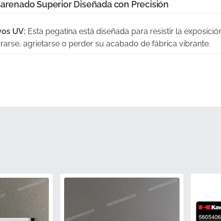
Carenado Superior Diseñada con Precisión
yos UV:
Esta pegatina está diseñada para resistir la exposició
orarse, agrietarse o perder su acabado de fábrica vibrante.
:
Cada pieza llega en su embalaje original del fabricante para
e de vinilo permanezcan en perfectas condiciones hasta su ap
ad:
Este componente se somete a un riguroso control de cali
res de producción exactos utilizados en la línea de montaje.
izada:
Elegir piezas auténticas elimina las frustraciones y lo
s no originales, brindando tranquilidad.
or Perfecta:
Esta pegatina se produce según las especificac
una integración perfecta con la carrocería existente de su m
PN)
560754008