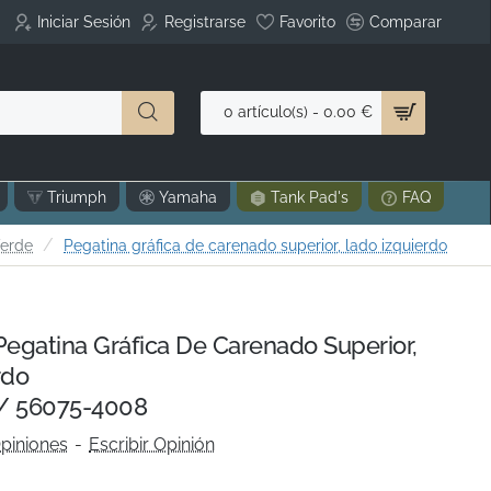
Iniciar Sesión
Registrarse
Favorito
Comparar
0 artículo(s) - 0.00 €
Triumph
Yamaha
Tank Pad's
FAQ
Verde
Pegatina gráfica de carenado superior, lado izquierdo
gatina Gráfica De Carenado Superior,
rdo
/ 56075-4008
piniones
-
Escribir Opinión