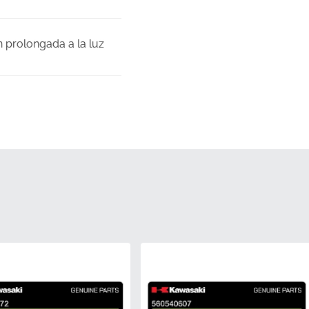
n prolongada a la luz
 garantizar que el
licación.
dad de fábrica para
s problemas de ajuste
iones exactas de pintura
otocicleta.