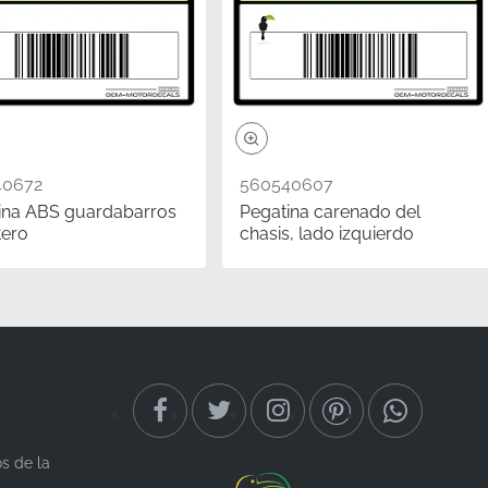
40672
560540607
ina ABS guardabarros
Pegatina carenado del
tero
chasis, lado izquierdo
rcan la mayor
mo estaba el día que
Esta pegatina auténtica
rado de fábrica
os de la
erda" y "derecha"