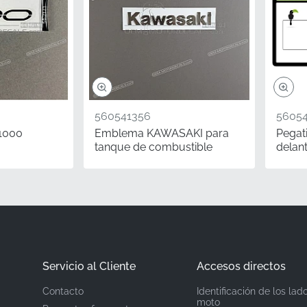
Kawasaki
e
Carenado superior, lado izquierdo*
Pegatina Gráfica
560541356
5605
Pegatina de vinilo
 1000
Emblema KAWASAKI para
Pegat
tanque de combustible
delan
ntener su máquina, los detalles más pequeños a menudo ma
 como la satisfacción de ver su motocicleta exactamente co
s pegatinas gráficas originales de Kawasaki lo hacen posible. 
cto en el carenado, proporcionando la adhesión exacta de g
ilidad a largo plazo y estabilidad a alta velocidad.
Servicio al Cliente
Accesos directos
Contacto
Identificación de los lad
moto
tandarizada.
En el mundo de las piezas de motocicleta, "izqui