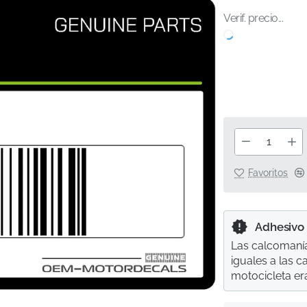
Verif. precio...
Favoritos
Adhesivo
Las calcomanía
iguales a las 
motocicleta er