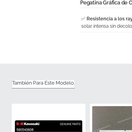
Pegatina Gráfica de 
✅
Resistencia a los ra
solar intensa sin decol
✅
Embalaje de fábrica
adhesivo y la superfici
✅
Inspección de Calid
cumplir con los estánda
✅
Satisfacción Garant
También Para Este Modelo.
comunes con alternativa
✅
Coincidencia de Col
de fábrica, asegurando 
Número de Pieza (M