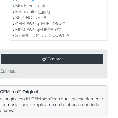
Stock:
En stock
Fabricante:
Honda
SKU:
HO.T7.1-18
OEM:
86644-MJE-DB0ZC
MPN:
86644MJEDB0ZC
STRIPE, L. MIDDLE COWL A
Comprar
Comparar
 OEM 100% Original
s originales del OEM significan que son exactamente
calcomanías que se aplicaron en la fábrica cuando la
a nueva.