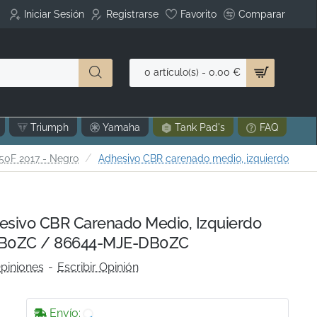
Iniciar Sesión
Registrarse
Favorito
Comparar
0 artículo(s) - 0.00 €
Triumph
Yamaha
Tank Pad's
FAQ
0F 2017 - Negro
Adhesivo CBR carenado medio, izquierdo
sivo CBR Carenado Medio, Izquierdo
B0ZC / 86644-MJE-DB0ZC
piniones
-
Escribir Opinión
Envío: