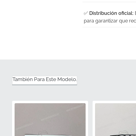
✅
Distribución oficial:
E
para garantizar que r
✅
Satisfacción garanti
una pieza que cumpla co
✅
Numeración de piez
confirmando su estatu
✅
Ajuste de color exac
También Para Este Modelo.
proporcionando un aspe
✅
Durabilidad ante el 
que las letras estiliza
elementos.
Número de pieza (M