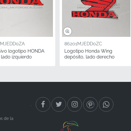
4MJEDD0ZA
86201MJEDD0ZC
ivo logotipo HONDA
Logotipo Honda Wing
, lado izquierdo
depósito, lado derecho
u integridad estética y
mente a los contornos
dad.
os de la
e la posición sentada