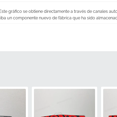
ste gráfico se obtiene directamente a través de canales auto
eciba un componente nuevo de fábrica que ha sido almacena
zada:
Evite las frustraciones de un mal ajuste o inconsistenci
n los estrictos estándares de calidad del fabricante.
a auténtica:
Este adhesivo lleva el número de pieza oficial de
s como componente genuino de fábrica.
to:
Diseñado para integrarse perfectamente con el esquema d
cto cohesivo en todo el panel del carenado lateral.
sol:
Tratado con recubrimientos de alta calidad resistentes a 
das se desvanezcan o amarilleen incluso tras una exposición 
PN)
86644MJEDB0ZC