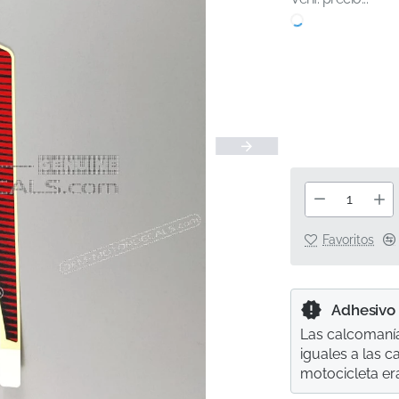
Favoritos
Adhesivo
Las calcomanía
iguales a las 
motocicleta er