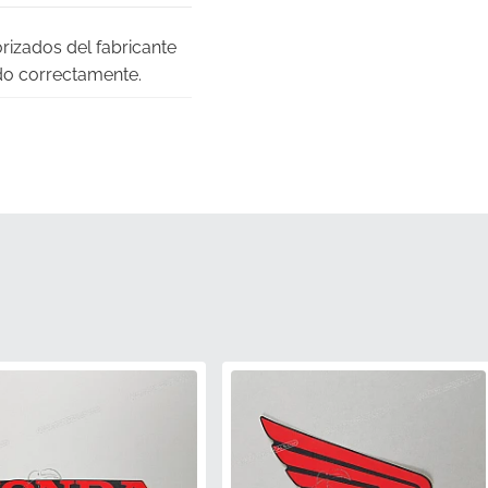
rizados del fabricante
do correctamente.
as visuales eligiendo
l fabricante,
e pintura de fábrica,
los rayos UV para evitar
prolongada a los