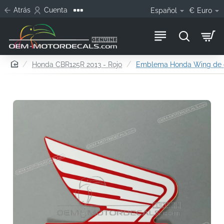
Atrás
Cuenta
Español
€
Euro
home
Honda CBR125R 2013 - Rojo
Emblema Honda Wing de c