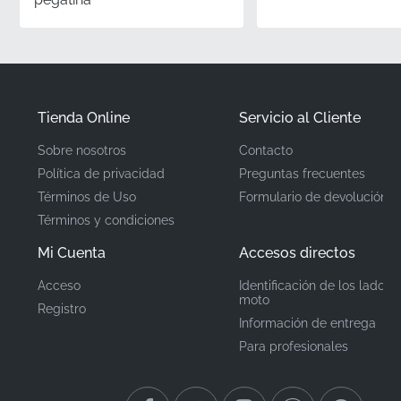
✅
Coincidencia de color:
Las tintas utilizadas están
calibradas según las especificaciones exactas de
fábrica, proporcionando una combinación perfecta
con los componentes de tu carrocería existentes.
Tienda Online
Servicio al Cliente
Número de pieza
86201KTYJ00ZA
Sobre nosotros
Contacto
(MPN)
Política de privacidad
Preguntas frecuentes
Términos de Uso
Formulario de devolución
Fabricante
Honda
Términos y condiciones
Ubicación de
Carenado derecho, lado
Mi Cuenta
Accesos directos
derecho*
montaje
Acceso
Identificación de los lados 
moto
Registro
Tipo
Emblema
Información de entrega
Para profesionales
Material
Pegatina de vinilo