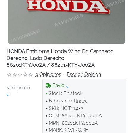
HONDA Emblema Honda Wing De Carenado
Derecho, Lado Derecho
86201KTYJ00ZA / 86201-KTY-J00ZA
0 Opiniones
-
Escribir Opinión
Envío:
Verif. precio...
Stock:
En stock
Fabricante:
Honda
SKU:
HO.T11.4-2
OEM:
86201-KTY-J00ZA
MPN:
86201KTYJ00ZA
MARK,R. WING,RH