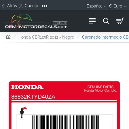
Atrás
Cuenta
Español
€
Euro
home
Honda CBR125R 2012 - Negro
Carenado intermedio CBR