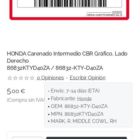
HONDA Carenado Intermedio CBR Gráfico, Lado
Derecho
86832KTYD40ZA / 86832-KTY-D40ZA
0 Opiniones
-
Escribir Opinión
5
.00 €
Envío:
7-14 días (ETA)
Fabricante:
Honda
¡Compra sin IVA!
OEM:
86832-KTY-D40ZA
MPN:
86832KTYD40ZA
MARK, R. MIDDLE COWL, RH