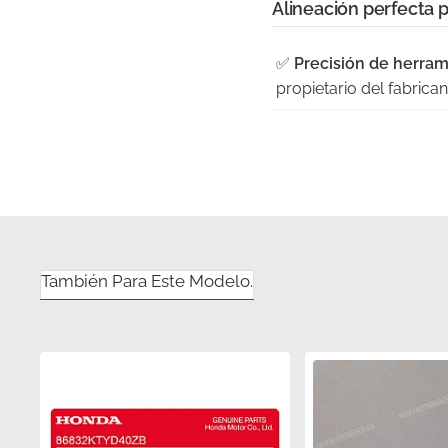
Alineación perfecta 
✅
Precisión de herram
propietario del fabric
✅
Diseño contorneado
tridimensionales del ca
✅
Distribución autoriz
como una pieza nueva 
✅
Coincidencia exact
También Para Este Modelo.
maestros del fabricante
✅
Resiliencia solar:
Se 
evitar la decoloración 
Número de pieza (M