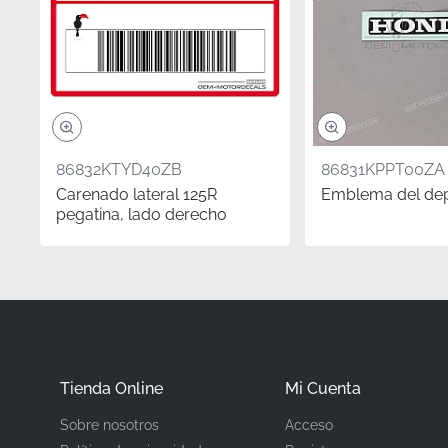
Fabricante
Ubicación de montaj
Tipo
86832KTYD40ZB
86831KPPT00ZA
Material
Carenado lateral 125R
Emblema del dep
pegatina, lado derecho
Cuando se trata de pres
las piezas OEM auténtic
mantener el pedigrí de 
que su motocicleta siga
de diseño de la marca.
Tienda Online
Mi Cuenta
¿Sabías que?
Sobre nosotros
Acceso
Solución sencilla para 