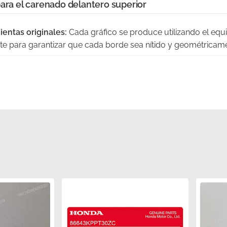
para el carenado delantero superior
ientas originales:
Cada gráfico se produce utilizando el equ
ante para garantizar que cada borde sea nítido y geométricam
:
Esta pegatina está diseñada específicamente para seguir l
renado delantero sin tensión ni levantamiento.
ada:
Obtenido directamente a través de canales oficiales, es
de fábrica, nunca sometida a un almacenamiento inadecuad
a de pigmentos:
Las tintas utilizadas se calibran según los e
, lo que garantiza una integración perfecta con la carrocería 
integran propiedades avanzadas de resistencia a los rayos UV
o el amarilleo, incluso después de una exposición prolongada
PN)
86646KPPT60ZA