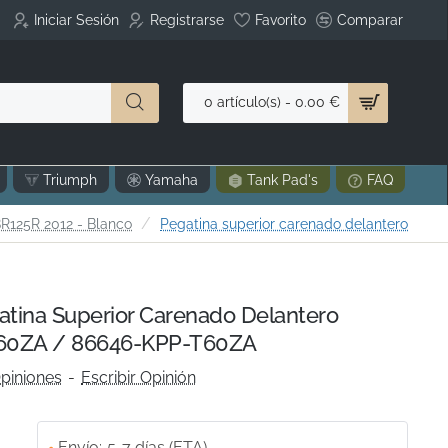
Iniciar Sesión
Registrarse
Favorito
Comparar
0 artículo(s) - 0.00 €
Triumph
Yamaha
Tank Pad's
FAQ
R125R 2012 - Blanco
Pegatina superior carenado delantero
ina Superior Carenado Delantero
60ZA / 86646-KPP-T60ZA
piniones
-
Escribir Opinión
Envío:
5-7 días (ETA)