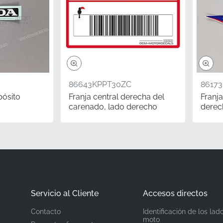
Honda
e
Carenado delantero superior*
Pegatina
86643KPPT30ZC
8617
Calcomanía de vinilo de grado de fábri
ósito
Franja central derecha del
Franja
carenado, lado derecho
derec
ervar el valor de su máquina, cada detalle cuenta. Para entus
as con los números MPN correctos tienen un valor significat
las motocicletas deportivas icónicas. Elegir este gráfico de f
 siendo una verdadera representación de la excelencia en ing
Servicio al Cliente
Accesos directos
Contacto
Identificación de los lad
moto
burbujas de aire.
Si aparece una pequeña bolsa de aire duran