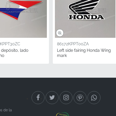
3KPPT30ZC
86172KPPT00ZA
ca
 depósito, lado
Left side fairing Honda Wing
ho
mark
iastas y coleccionistas,
ivo, especialmente para
ábrica genuino asegura
eniería y el patrimonio
os de la
te la aplicación de su