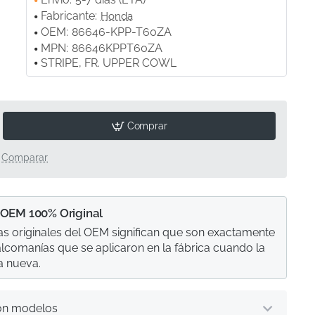
Fabricante:
Honda
OEM:
86646-KPP-T60ZA
MPN:
86646KPPT60ZA
STRIPE, FR. UPPER COWL
Comprar
Comparar
 OEM 100% Original
s originales del OEM significan que son exactamente
calcomanías que se aplicaron en la fábrica cuando la
a nueva.
on modelos