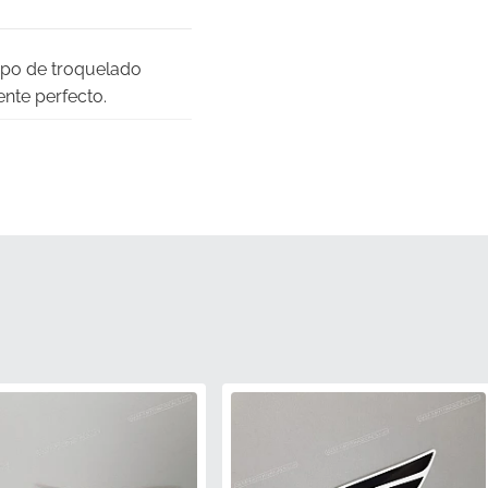
ipo de troquelado
ente perfecto.
as complejas curvas
te componente llega
o.
stándares de color
existente.
 en el vinilo para
 a los elementos.